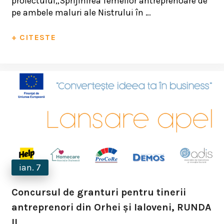
proiectului„Sprijinirea femeilor antreprenoare de
pe ambele maluri ale Nistrului în …
+ CITESTE
ian. 7
Concursul de granturi pentru tinerii
antreprenori din Orhei și Ialoveni, RUNDA
II.