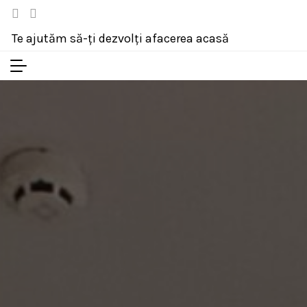
Te ajutăm să-ți dezvolți afacerea acasă