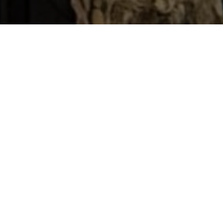
Pe 18 iulie, la Tiraspol, a avut loc a doua
sesiune informativă și de instruire pentru
femei antreprenoare
de pe ambele maluri ale
Nistrului, care își doresc
să-și extindă
activitatea și să acceseze piețele internaționale.
Evenimentul a fost organizat de
Asociația
Industriilor Creative
și
Agenția pentru
Dezvoltare Durabilă Regională Orhei
, cu
sprijinul financiar al
Suediei și Marii Britanii
, în
cadrul proiectului PNUD
„Dezvoltarea
capaci
tăților
de export pe malurile Nistrului”
(AdTrade).
La eveniment au luat parte
20 de femei –