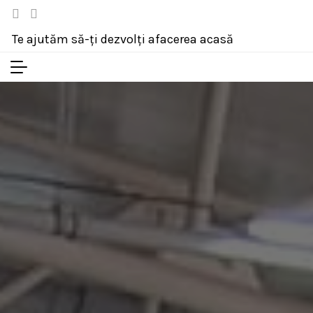
Te ajutăm să-ți dezvolți afacerea acasă