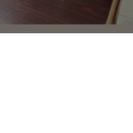
i
Centrul de Suport în Afaceri Orhei
au fost selectate
elenești care au fost incluse în Programul de Expertiză S
lizat! 10 companii au beneficiat de expertiza individual
 domeniul indicat drept problemă.
grantare!
în baza rapoartelor recepționate de la experți, vor depun
4 granturi a câte 3 000 euro.