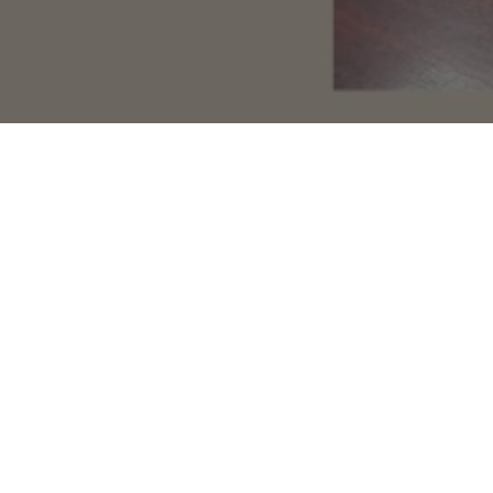
În cadrul proiectulu
regiunile Orhei și T
Prima etapă s-a fina
expert/companie în
Urmează partea de 
Aceste 10 companii, 
concura pentru cele 