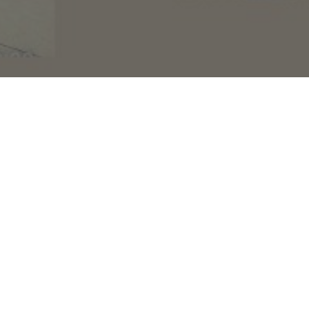
 10 companii din
pecializată.
ă a unui
e aplicații pentru a