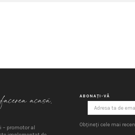
ABONAȚI-VĂ
Obțineți cele mai recent
i – promotor al
 este implementat de